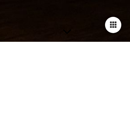
Fachwissen in Resonanz – Exklusive
Webinare im Format 1:3
Wahre Erkenntnis braucht Zeit, Stille und einen
geschützten Raum.
Deshalb habe ich die „Wissens-Zirkel“ ins Leben
gerufen: Fachvorträge, die weit über